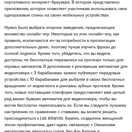
портативного интернет-браузера. В котором представлено
приложение, которое позволяет участникам использовать свои
одноразовые спины на своих мобильных устройствах.
Нужно было выбрать игорное заведение, предлагающее
множество онлайн-игр. Некоторые из этих онлайн-игр, как
правило, исключаются из-за потребности в пролонгации
дополнительных денег, поэтому лучше изучить фразы до
полной подписи. Кроме того, убедитесь, что вы видите,
доступны ли бесплатные перезаписи на протезах только для
игровых автоматов. В дополнение к рекламным автоматам для
видеопокера с 3 барабанами, казино публикуют передовые
устройства с 10 барабанами для рыбалки в своих бесплатных
вращениях от маркетинга и рекламы зубных протезов. Кроме
того, новые поставщики платформ предоставляют вам целый
ряд ваших бывших автоматов для видеопокера, чтобы вы
могли бесплатно переписывать их. Если вы следуете лучшему
настроению по сравнению с ставками, вы можете решить
присоединиться к Las Atlantis. Казино, созданное женщиной
эпохи профилактики, дает идею, связанную с Океанским
мегаполисом двадцатых годов, без Аль Капоне и