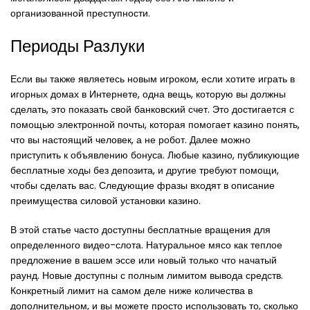
организованной преступности.
Периоды Разлуки
Если вы также являетесь новым игроком, если хотите играть в
игорных домах в Интернете, одна вещь, которую вы должны
сделать, это показать свой банковский счет. Это достигается с
помощью электронной почты, которая помогает казино понять,
что вы настоящий человек, а не робот. Далее можно
приступить к объявлению бонуса. Любые казино, публикующие
бесплатные ходы без депозита, и другие требуют помощи,
чтобы сделать вас. Следующие фразы входят в описание
преимущества силовой установки казино.
В этой статье часто доступны бесплатные вращения для
определенного видео-слота. Натуральное мясо как теплое
предложение в вашем эссе или новый только что начатый
раунд. Новые доступны с полным лимитом вывода средств.
Конкретный лимит на самом деле ниже количества в
дополнительном, и вы можете просто использовать то, сколько