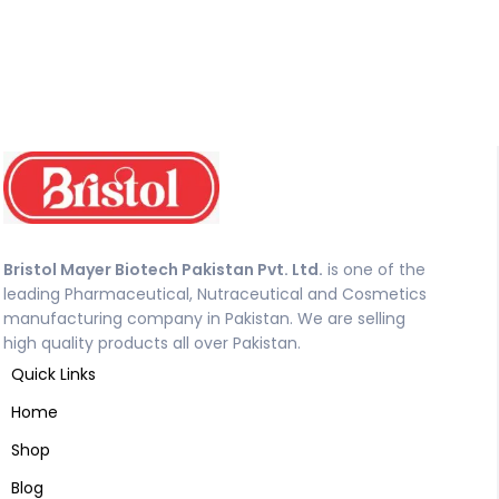
Bristol Mayer Biotech Pakistan Pvt. Ltd.
is one of the
leading Pharmaceutical, Nutraceutical and Cosmetics
manufacturing company in Pakistan. We are selling
high quality products all over Pakistan.
Quick Links
Home
Shop
Blog