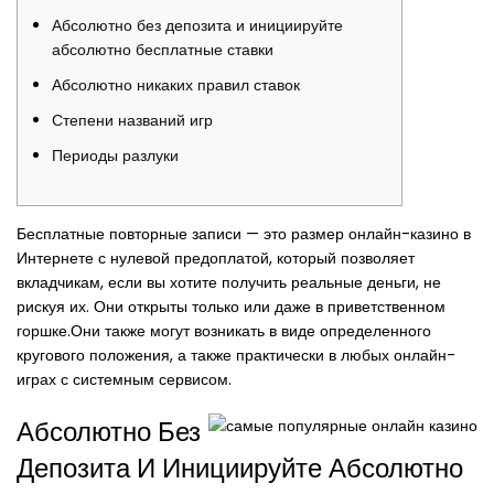
Абсолютно без депозита и инициируйте
абсолютно бесплатные ставки
Абсолютно никаких правил ставок
Степени названий игр
Периоды разлуки
Бесплатные повторные записи — это размер онлайн-казино в
Интернете с нулевой предоплатой, который позволяет
вкладчикам, если вы хотите получить реальные деньги, не
рискуя их.
Они открыты только или даже в приветственном
горшке.Они также могут возникать в виде определенного
кругового положения, а также практически в любых онлайн-
играх с системным сервисом.
Абсолютно Без
Депозита И Инициируйте Абсолютно