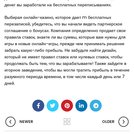
денег вы заработали на бесплатных переписываниях.
Выбирая онлайн-казино, которое дает m бесплатных
перезаписей, убедитесь, что вы начали видеть партнерское
соглашение о бонусах. Компания определенно продает свои
правила ставок, знаете ли вы суммы, которые вам нужны для
игры в новые онлайн-игры, прежде чем принимать решение
забрать какую-либо прибыль. Не забудьте найти дизайн,
который не имеет правил ставок или нулевых ставок, чтобы
продолжать быть тем, что вы зарабатываете! Также зайдите в
игорное заведение, чтобы вы могли тратить прибыль в течение
разумного периода времени, в том числе каждый день или 7
дней.
NEWER
OLDER