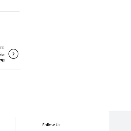
ER
ele
ung
Follow Us