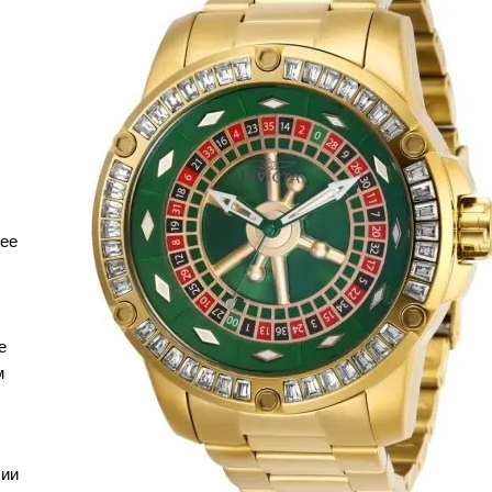
нее
е
м
сии