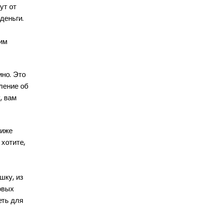
ут от
деньги.
им
но. Это
вление об
, вам
Ниже
хотите,
шку, из
овых
еть для