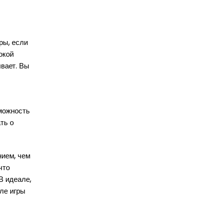
ры, если
окой
ывает. Вы
можность
ть о
ием, чем
что
В идеале,
але игры