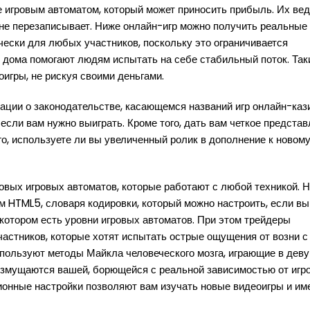
 игровым автоматом, который может приносить прибыль. Их вед
 не перезаписывает. Ниже онлайн-игр можно получить реальные 
ически для любых участников, поскольку это ограничивается
 дома помогают людям испытать на себе стабильный поток. Так
игры, не рискуя своими деньгами.
ции о законодательстве, касающемся названий игр онлайн-кази
, если вам нужно выиграть. Кроме того, дать вам четкое предста
го, используете ли вы увеличенный ролик в дополнение к новому
овых игровых автоматов, которые работают с любой техникой. 
м HTML5, словаря кодировки, который можно настроить, если вы 
 котором есть уровни игровых автоматов. При этом трейдеры
астников, которые хотят испытать острые ощущения от возни с
пользуют методы Майкла человеческого мозга, играющие в деву
озмущаются вашей, борющейся с реальной зависимостью от игр
ионные настройки позволяют вам изучать новые видеоигры и им