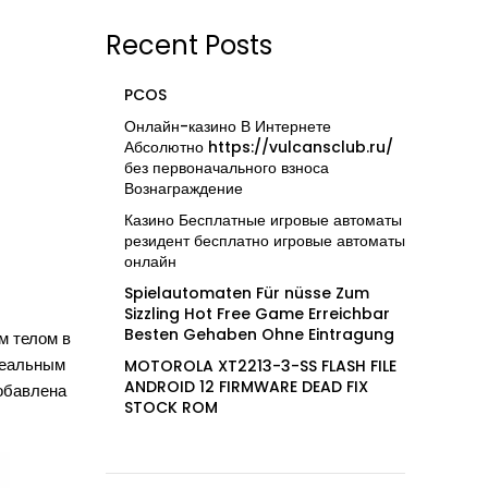
Recent Posts
PCOS
Онлайн-казино В Интернете
Абсолютно https://vulcansclub.ru/
без первоначального взноса
Вознаграждение
Казино Бесплатные игровые автоматы
резидент бесплатно игровые автоматы
онлайн
Spielautomaten Für nüsse Zum
Sizzling Hot Free Game Erreichbar
Besten Gehaben Ohne Eintragung
м телом в
реальным
MOTOROLA XT2213-3-SS FLASH FILE
ANDROID 12 FIRMWARE DEAD FIX
бавлена ​​
STOCK ROM