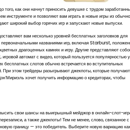
до того, как они начнут приносить девушке с трудом заработанн
 инструменте и позволяют вам играть в новые игры из обычно
дают широкий выбор горячих игр и запускают новые выпуски.
доставляют вам несколько уровней бесплатных заголовков для
ся первоначальными названиями игр, включая Starburst, положен
цветных драгоценных камнях и игру. Другие представляют собо
 игровой автомат с видео, который пользуется популярностью у
тих бесплатных слотов обычно встречается во вступительных
. При этом трейдеры разыгрывают джекпоты, которые получают
он’Мириэль хочет получить информацию о кредиторах, чтобы
ысить свои шансы на выигрышный мейджор в онлайн-слот-игра
ерезаписи, а также джекпоты! Тем не менее, слово, связанное с
е новую границу — это победитель. Выберите новую вариацию ка