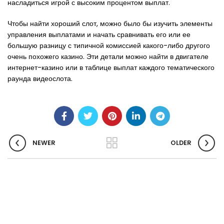
насладиться игрой с высоким процентом выплат.
Чтобы найти хороший слот, можно было бы изучить элементы
управления выплатами и начать сравнивать его или ее
большую разницу с типичной комиссией какого-либо другого
очень похожего казино. Эти детали можно найти в двигателе
интернет-казино или в таблице выплат каждого тематического
раунда видеослота.
NEWER
OLDER