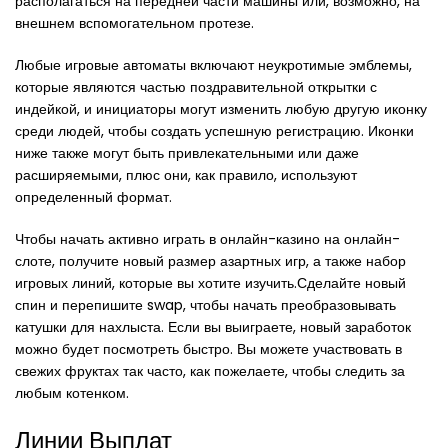
располагаться на передней части машины или, возможно, на
внешнем вспомогательном протезе.
Любые игровые автоматы включают неукротимые эмблемы,
которые являются частью поздравительной открытки с
индейкой, и инициаторы могут изменить любую другую иконку
среди людей, чтобы создать успешную регистрацию. Иконки
ниже также могут быть привлекательными или даже
расширяемыми, плюс они, как правило, используют
определенный формат.
Чтобы начать активно играть в онлайн-казино на онлайн-
слоте, получите новый размер азартных игр, а также набор
игровых линий, которые вы хотите изучить.Сделайте новый
спин и перепишите swap, чтобы начать преобразовывать
катушки для нахлыста. Если вы выиграете, новый заработок
можно будет посмотреть быстро. Вы можете участвовать в
свежих фруктах так часто, как пожелаете, чтобы следить за
любым котенком.
Линии Выплат