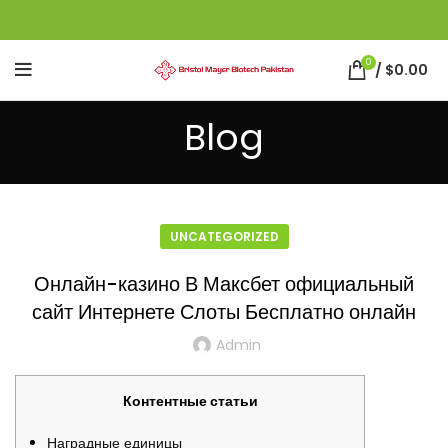
0
/
$
0.00
Blog
UNCATEGORIZED
Онлайн-казино В Максбет официальный
сайт Интернете Слоты Бесплатно онлайн
Admin
Контентные статьи
Наградные единицы