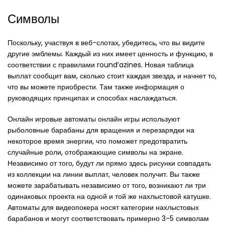
Символы
Поскольку, участвуя в веб-слотах, убедитесь, что вы видите
другие эмблемы. Каждый из них имеет ценность и функцию, в
соответствии с правилами round’azines. Новая таблица
выплат сообщит вам, сколько стоит каждая звезда, и начнет то,
что вы можете приобрести. Там также информация о
руководящих принципах и способах наслаждаться.
Онлайн игровые автоматы онлайн игры используют
рыболовные барабаны для вращения и перезарядки на
некоторое время энергии, что поможет предотвратить
случайные роли, отображающие символы на экране.
Независимо от того, будут ли прямо здесь рисунки совпадать
из коллекции на линии выплат, человек получит. Вы также
можете зарабатывать независимо от того, возникают ли три
одинаковых проекта на одной и той же нахлыстовой катушке.
Автоматы для видеопокера носят категории нахлыстовых
барабанов и могут соответствовать примерно 3-5 символам