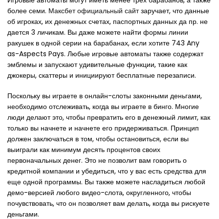
Игровые автоматы могут иметь менее трех барабанов, а также
более семи.
Максбет официальный сайт
заручает, что данные
об игроках, их денежных счетах, паспортных данных да пр. не
дается 3 личикам. Вы даже можете найти формы линии
ракушек в одной серии на барабанах, если хотите 743 Any
as-Aspects Pays. Любые игровые автоматы также содержат
эмблемы и запускают удивительные функции, такие как
джокеры, скаттеры и инициируют бесплатные перезаписи.
Поскольку вы играете в онлайн-слоты законными деньгами,
необходимо отслеживать, когда вы играете в бинго. Многие
люди делают это, чтобы превратить его в денежный лимит, как
только вы начнете и начнете его придерживаться. Принцип
должен заключаться в том, чтобы остановиться, если вы
выиграли как минимум десять процентов своих
первоначальных денег. Это не позволит вам говорить о
кредитной компании и убедиться, что у вас есть средства для
еще одной программы. Вы также можете насладиться любой
демо-версией любого видео-слота, округленного, чтобы
почувствовать, что он позволяет вам делать, когда вы рискуете
деньгами.