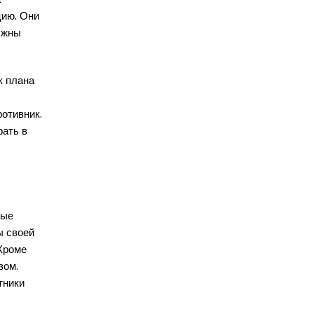
цию. Они
лжны
к плана
ротивник.
рать в
ные
ы своей
 Кроме
зом.
тники