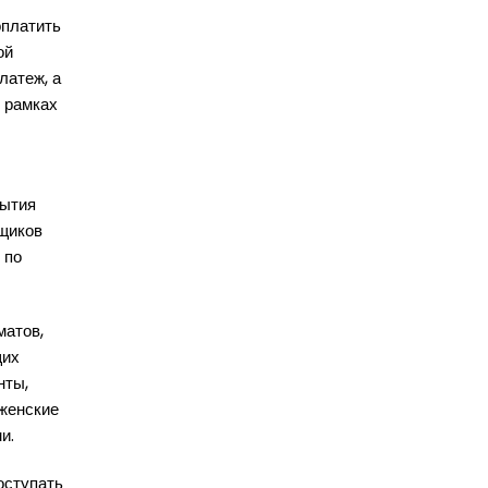
оплатить
ой
латеж, а
в рамках
рытия
вщиков
 по
матов,
щих
нты,
 женские
и.
оступать